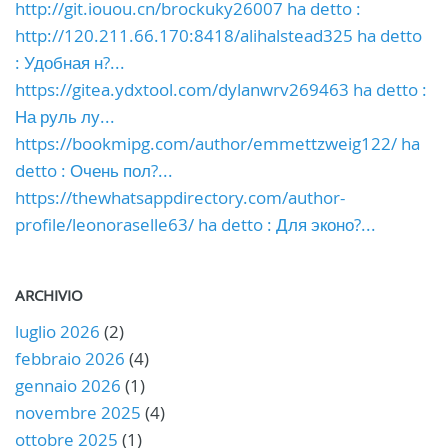
http://git.iouou.cn/brockuky26007 ha detto :
http://120.211.66.170:8418/alihalstead325 ha detto
: Удобная н?...
https://gitea.ydxtool.com/dylanwrv269463 ha detto :
На руль лу...
https://bookmipg.com/author/emmettzweig122/ ha
detto : Очень пол?...
https://thewhatsappdirectory.com/author-
profile/leonoraselle63/ ha detto : Для эконо?...
ARCHIVIO
luglio 2026
(2)
febbraio 2026
(4)
gennaio 2026
(1)
novembre 2025
(4)
ottobre 2025
(1)