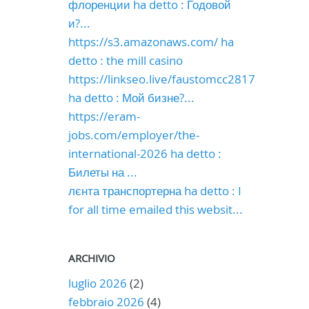
флоренции ha detto : Годовой
и?...
https://s3.amazonaws.com/ ha
detto : the mill casino
https://linkseo.live/faustomcc2817
ha detto : Мой бизне?...
https://eram-
jobs.com/employer/the-
international-2026 ha detto :
Билеты на ...
лєнта транспортерна ha detto : I
for all time emailed this websit...
ARCHIVIO
luglio 2026
(2)
febbraio 2026
(4)