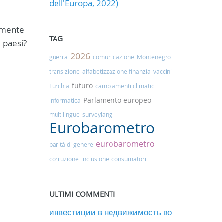
dell'Europa, 2022)
almente
TAG
i paesi?
2026
guerra
comunicazione
Montenegro
transizione
alfabetizzazione finanzia
vaccini
futuro
Turchia
cambiamenti climatici
Parlamento europeo
informatica
multilingue
surveylang
Eurobarometro
eurobarometro
parità di genere
corruzione
inclusione
consumatori
ULTIMI COMMENTI
инвестиции в недвижимость во