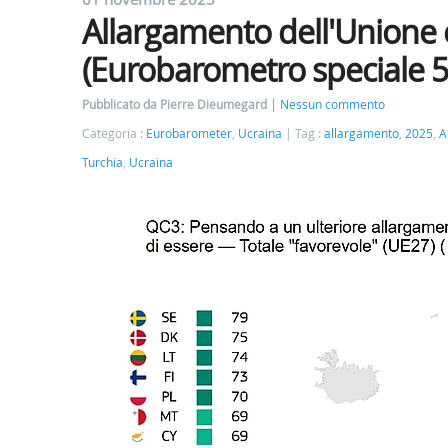
Allargamento dell'Unione 
(Eurobarometro speciale 5
Pubblicato da Pierre Dieumegard
Nessun commento
Categoria :
Eurobarometer
,
Ucraina
Tag :
allargamento
,
2025
,
A
Turchia
,
Ucraina