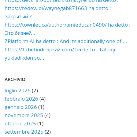
https://redev.lol/waynegab871663 ha detto :
Закрытый ?...
https://townlet.ca/author/amieducan0490/ ha detto :
Это бизне?...
ZPlatform AI ha detto : And it’s additionally one of ...
https://1xbetindirapkaz.com/ ha detto : Tətbiqi
yüklədikdən so...
ARCHIVIO
luglio 2026
(2)
febbraio 2026
(4)
gennaio 2026
(1)
novembre 2025
(4)
ottobre 2025
(1)
settembre 2025
(2)