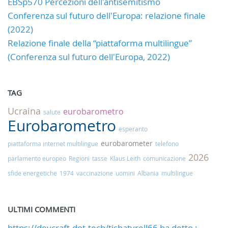
EBSp570 Percezioni dell'antisemitismo
Conferenza sul futuro dell'Europa: relazione finale
(2022)
Relazione finale della “piattaforma multilingue”
(Conferenza sul futuro dell'Europa, 2022)
TAG
Ucraina
eurobarometro
salute
Eurobarometro
esperanto
eurobarometer
piattaforma internet multilingue
telefono
2026
parlamento europeo
Regioni
tasse
Klaus Leith
comunicazione
sfide energetiche
1974
vaccinazione
uomini
Albania
multilingue
ULTIMI COMMENTI
https://devcraft-dot.tech/tishatyrell66 ha detto :