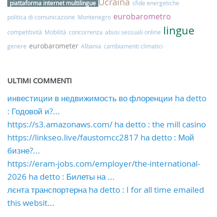
Ucraina
piattaforma internet multilingue
sfide energetiche
eurobarometro
politica di comunicazione
Montenegro
lingue
competitività
Mobilità
concorrenza
abusi sessuali online
eurobarometer
genere
Albania
cambiamenti climatici
ULTIMI COMMENTI
инвестиции в недвижимость во флоренции ha detto
: Годовой и?...
https://s3.amazonaws.com/ ha detto : the mill casino
https://linkseo.live/faustomcc2817 ha detto : Мой
бизне?...
https://eram-jobs.com/employer/the-international-
2026 ha detto : Билеты на ...
лєнта транспортерна ha detto : I for all time emailed
this websit...