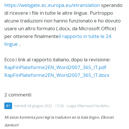
https://webgate.ec.europa.eu/etranslation
sperando
di ricevere i file in tutte le altre lingue. Purtroppo
alcune traduzioni non hanno funzionato e ho dovuto
usare un altro formato (.docx, da Microsoft Office)
per ottenere finalmente
il rapporto in tutte le 24
lingue
.
Ecco i link al rapporto italiano, dopo la revisione:
RapFinPlateforme2EN_Word2007_365_IT.pdf
RapFinPlateforme2EN_Word2007_365_IT.docx
2 commenti
#1
martedì 28 giugno 2022 - 17:26
- Luigia Oberrauch ha detto :
Mi estas kontenta povi legi la tradukon en la itala lingvo. Elkoran
dankon!