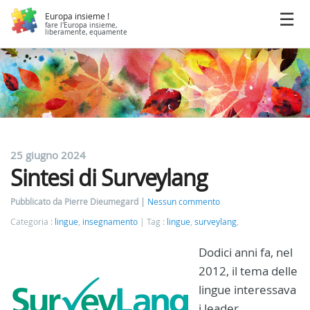
Europa insieme !
fare l'Europa insieme,
liberamente, equamente
25 giugno 2024
Sintesi di Surveylang
Pubblicato da Pierre Dieumegard
Nessun commento
Categoria :
lingue
,
insegnamento
Tag :
lingue
,
surveylang
,
Dodici anni fa, nel
2012, il tema delle
lingue interessava
i leader