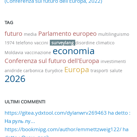
(Conferenza sul futuro dell'Europa, 2022)
TAG
futuro
Parlamento europeo
media
multilinguismo
1974
telefono
vaccini
surveylang
disordine climatico
economia
Moldavia
vaccinazione
Conferenza sul futuro dell'Europa
investimenti
Europa
anidride carbonica
Eurydice
trasporti
salute
2026
ULTIMI COMMENTI
https://gitea.ydxtool.com/dylanwrv269463 ha detto :
На руль лу...
https://bookmipg.com/author/emmettzweig122/ ha