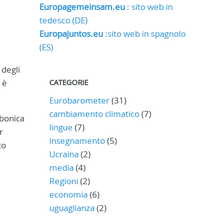
Europagemeinsam.eu
: sito web in
tedesco (DE)
Europajuntos.eu
:sito web in spagnolo
(ES)
 degli
 è
CATEGORIE
Eurobarometer
(31)
cambiamento climatico
(7)
rbonica
lingue
(7)
r
insegnamento
(5)
to
Ucraina
(2)
media
(4)
Regioni
(2)
economia
(6)
uguaglianza
(2)