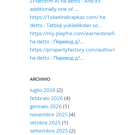
ZPlatform AI ha detto : And it’s
additionally one of ...
https://1xbetindirapkaz.com/ ha
detto : Tətbiqi yüklədikdən so...
https://my.playfre.com/earnestinefiel
ha detto : Перевод д?...
https://propertyfactory.com/author/mitzi65
ha detto : Перевод д?...
ARCHIVIO
luglio 2026
(2)
febbraio 2026
(4)
gennaio 2026
(1)
novembre 2025
(4)
ottobre 2025
(1)
settembre 2025
(2)