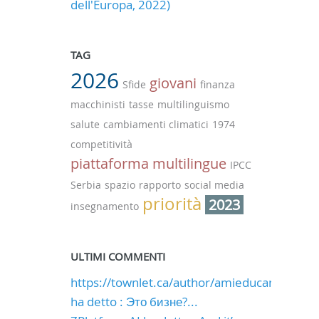
dell'Europa, 2022)
TAG
2026
giovani
Sfide
finanza
macchinisti
tasse
multilinguismo
salute
cambiamenti climatici
1974
competitività
piattaforma multilingue
IPCC
Serbia
spazio
rapporto
social media
priorità
2023
insegnamento
ULTIMI COMMENTI
https://townlet.ca/author/amieducan0490/
ha detto : Это бизне?...